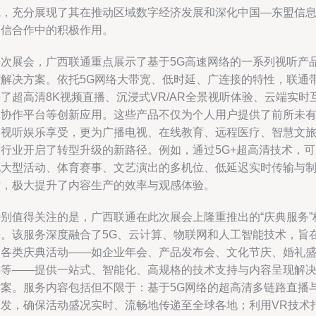
线，充分展现了其在推动区域数字经济发展和深化中国—东盟信
通信合作中的积极作用。
本次展会，广西联通重点展示了基于5G高速网络的一系列视听产
与解决方案。依托5G网络大带宽、低时延、广连接的特性，联通
了超高清8K视频直播、沉浸式VR/AR全景视听体验、云端实时
动协作平台等创新应用。这些产品不仅为个人用户提供了前所未
的视听娱乐享受，更为广播电视、在线教育、远程医疗、智慧文
等行业开启了转型升级的新路径。例如，通过5G+超高清技术，可
现大型活动、体育赛事、文艺演出的多机位、低延迟实时传输与
作，极大提升了内容生产的效率与观感体验。
特别值得关注的是，广西联通在此次展会上隆重推出的“庆典服务”
块。该服务深度融合了5G、云计算、物联网和人工智能技术，旨
为各类庆典活动——如企业年会、产品发布会、文化节庆、婚礼
典等——提供一站式、智能化、高规格的技术支持与内容呈现解
方案。服务内容包括但不限于：基于5G网络的超高清多链路直播
分发，确保活动盛况实时、流畅地传递至全球各地；利用VR技术