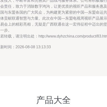
研发投入，不断丰富和完善其产品线与服务体系。公司将积极履
社会责任，致力于消除数字鸿沟，让更优质的视听产品和服务惠
中国与东盟各国的广大民众，为构建更为紧密的中国—东盟命运
同体贡献联通智慧与力量。此次在中国—东盟电视周视听产品展
交易会上的精彩亮相，无疑是广西联通在这一宏伟征程中迈出的
实一步。
若转载，请注明出处：http://www.dyhzchina.com/product/83.ht
新时间：2026-08-08 13:13:33
产品大全