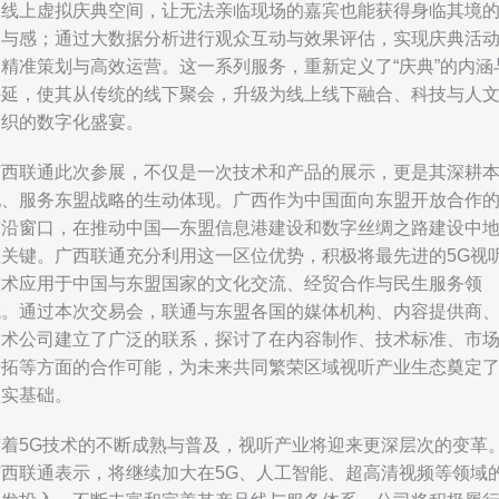
造线上虚拟庆典空间，让无法亲临现场的嘉宾也能获得身临其境
参与感；通过大数据分析进行观众互动与效果评估，实现庆典活
的精准策划与高效运营。这一系列服务，重新定义了“庆典”的内涵
外延，使其从传统的线下聚会，升级为线上线下融合、科技与人
交织的数字化盛宴。
广西联通此次参展，不仅是一次技术和产品的展示，更是其深耕
地、服务东盟战略的生动体现。广西作为中国面向东盟开放合作
前沿窗口，在推动中国—东盟信息港建设和数字丝绸之路建设中
位关键。广西联通充分利用这一区位优势，积极将最先进的5G视
技术应用于中国与东盟国家的文化交流、经贸合作与民生服务领
域。通过本次交易会，联通与东盟各国的媒体机构、内容提供商
技术公司建立了广泛的联系，探讨了在内容制作、技术标准、市
开拓等方面的合作可能，为未来共同繁荣区域视听产业生态奠定
坚实基础。
随着5G技术的不断成熟与普及，视听产业将迎来更深层次的变革
广西联通表示，将继续加大在5G、人工智能、超高清视频等领域